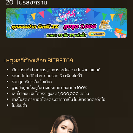
20. โปรสงกราน์
เหตุผลที่ต้องเลือก BITBET69
เว็บแบรนด์ ผ่านมาตรฐานการระดับสากล ไม่ผ่านเอเย่นต์
ระบบอัตโนมัติ ฝาก-ถอนรวดเร็ว เพียงไม่กี่วิ
รวมทุกบริการในเว็บเดียว
ฐานข้อมูลตั้งอยู่ในต่างประเทศ ปลอดภัย 100%
เล่นได้ ถอนเงินได้จริง สูงสุด 1,000,000 ต่อวัน
คาสิโนสด ถ่ายทอดโดยตรงจากคาสิโน ไม่มีการตัดต่อวีดีโอ
ไม่มีขั้นต่ำ