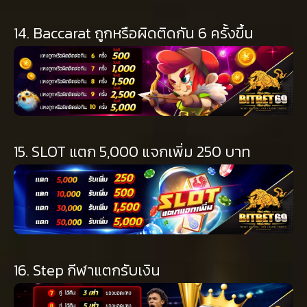
14. Baccarat ถูกหรือผิดติดกัน 6 ครั้งขึ้น
15. SLOT แตก 5,000 แจกเพิ่ม 250 บาท
16. Step กีฬาแตกรับเงิน