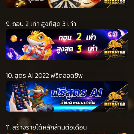
9. ถอน 2 เท่า สูงที่สุด 3 เท่า
10. สูตร AI 2022 ฟรีตลอดชีพ
11. สร้างรายได้หลักล้านต่อเดือน