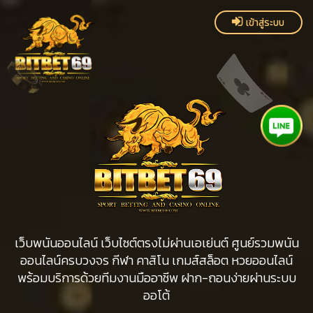
เข้าสู่ระบบ
เว็บพนันออนไลน์ เว็บไซต์ตรงไม่ผ่านเอเย่นต์ ศูนย์รวมพนัน
ออนไลน์ครบวงจร กีฬา คาสิโน เกมส์สล็อต หวยออนไลน์
พร้อมบริการด้วยทีมงานมืออาชีพ ฝาก-ถอนง่ายผ่านระบบ
ออโต้