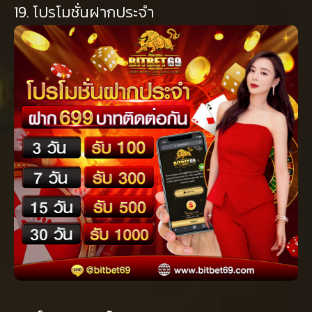
19. โปรโมชั่นฝากประจำ